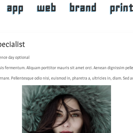
app
web
brand
prin
ecialist
ence day optional
isis fermentum. Aliquam porttitor mauris sit amet orci. Aenean dignissim pelle
rnare. Pellentesque odio nisi, euismod in, pharetra a, ultricies in, diam. Sed 