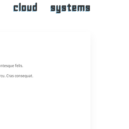
t
cloud
systems
ntesque felis.
arcu. Cras consequat.